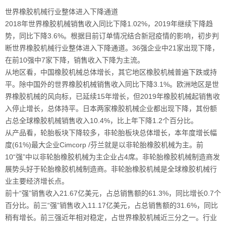
世界橡胶机械行业整体进入下降通道
2018年世界橡胶机械销售收入同比下降1.02%，2019年继续下降趋
势，同比下降3.6%。根据目前订单情况结合新冠疫情的影响，初步判
断世界橡胶机械行业整体进入下降通道。36强企业中21家出现下降，
在前10强中7家下降，销售收入下降为主流。
从地区看，中国橡胶机械总体增长，其它地区橡胶机械普遍下跌或持
平。除中国外的世界橡胶机械销售收入同比下降3.1%。欧洲地区是世
界橡胶机械的风向标，已延续15年增长，但2019年橡胶机械起销售收
入停止增长，总体持平。日本两家橡胶机械企业都出现下降，其份额
占总全球橡胶机械销售收入10.4%，比上年下降1.2个百分比。
从产品看，轮胎板块下降较多，非轮胎板块总体增长，本年度增长幅
度(61%)最大企业Cimcorp /芬兰就是以非轮胎橡胶机械为主。前
10“强”中以非轮胎橡胶机械为主企业占4席。非轮胎橡胶机械制造商发
展势头好于轮胎橡胶机械制造商。非轮胎橡胶机械是全球橡胶机械行
业主要经济增长点。
前十“强”销售收入21.67亿美元，占总销售额的61.3%，同比增长0.7个
百分比。前三“强”销售收入11.17亿美元，占总销售额的31.6%，同比
稍有增长。前三强近年相对稳定，占世界橡胶机械近三分之一。行业