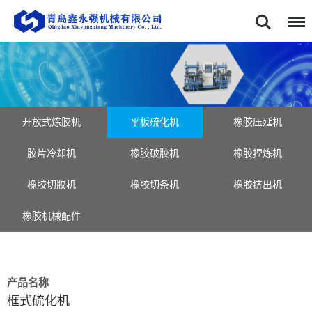
首页
关于我们
企业风采
产品中心
开放式炼胶机
平板硫化机
橡胶压延机
胶片冷却机
橡胶破胶机
橡胶捏炼机
新闻资讯
橡胶切胶机
橡胶切条机
橡胶挤出机
服务中心
橡胶机械配件
联系我们
产品名称
框式硫化机